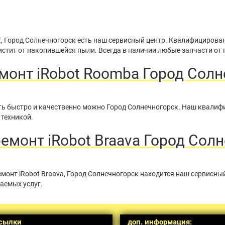
t, Город Солнечногорск есть наш сервисный центр. Квалифицирова
стит от накопившейся пыли. Всегда в наличии любые запчасти от 
монт iRobot Roomba Город Солн
нить быстро и качественно можно Город Солнечногорск. Наш квали
 техникой.
монт iRobot Braava Город Сол
монт iRobot Braava, Город Солнечногорск находится наш сервисны
аемых услуг.
сылки
доп. информация: