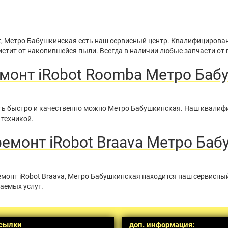
t, Метро Бабушкинская есть наш сервисный центр. Квалифицирова
стит от накопившейся пыли. Всегда в наличии любые запчасти от 
монт iRobot Roomba Метро Баб
нить быстро и качественно можно Метро Бабушкинская. Наш квали
 техникой.
емонт iRobot Braava Метро Баб
монт iRobot Braava, Метро Бабушкинская находится наш сервисны
аемых услуг.
сылки
доп. информация: