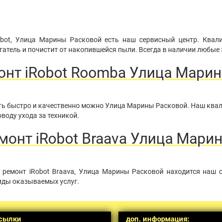
obot, Улица Марины Расковой есть наш сервисный центр. Квал
атель и почистит от накопившейся пыли. Всегда в наличии любые 
нт iRobot Roomba Улица Мари
нить быстро и качественно можно Улица Марины Расковой. Наш кв
воду ухода за техникой.
онт iRobot Braava Улица Мари
ремонт iRobot Braava, Улица Марины Расковой находится наш 
иды оказываемых услуг.
сылки
доп. информация: