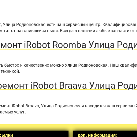
t, Улица Родионовская есть наш сервисный центр. Квалифицирова
стит от накопившейся пыли. Всегда в наличии любые запчасти от 
монт iRobot Roomba Улица Род
нить быстро и качественно можно Улица Родионовская. Наш квалиф
 техникой.
емонт iRobot Braava Улица Род
монт iRobot Braava, Улица Родионовская находится наш сервисны
аемых услуг.
сылки
доп. информация: